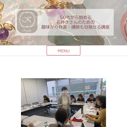
Skip
to
content