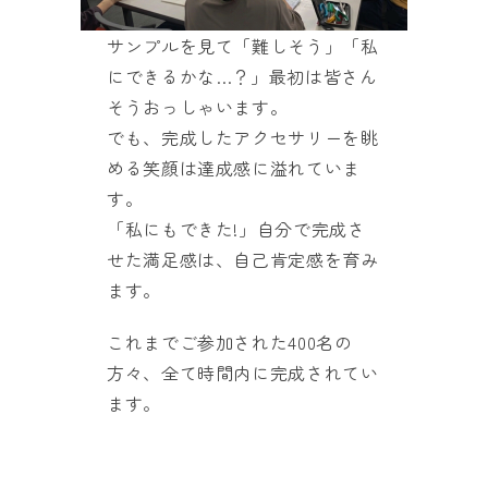
サンプルを見て「難しそう」「私
にできるかな…？」最初は皆さん
そうおっしゃいます。
でも、完成したアクセサリーを眺
める笑顔は達成感に溢れていま
す。
「私にもできた!」自分で完成さ
せた満足感は、自己肯定感を育み
ます。
これまでご参加された400名の
方々、全て時間内に完成されてい
ます。